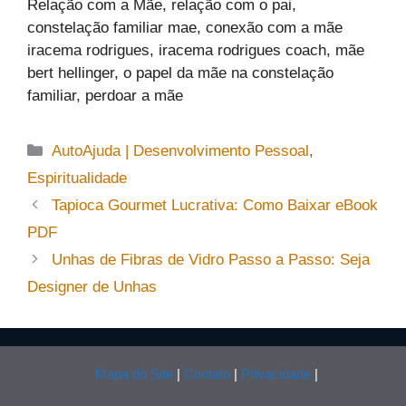
Relação com a Mãe, relação com o pai,
constelação familiar mae, conexão com a mãe
iracema rodrigues, iracema rodrigues coach, mãe
bert hellinger, o papel da mãe na constelação
familiar, perdoar a mãe
Categorias
AutoAjuda | Desenvolvimento Pessoal
,
Espiritualidade
Tapioca Gourmet Lucrativa: Como Baixar eBook
PDF
Unhas de Fibras de Vidro Passo a Passo: Seja
Designer de Unhas
Mapa do Site
|
Contato
|
Privacidade
|