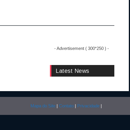
rld News
- Advertisement ( 300*250 ) -
Latest News
Mapa do Site
|
Contato
|
Privacidade
|