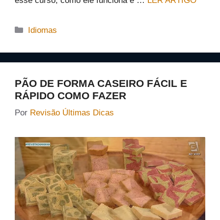
esse curso, como ele funciona e …
LER ARTIGO
Categorias
Idiomas
PÃO DE FORMA CASEIRO FÁCIL E
RÁPIDO COMO FAZER
Por
Revisão Últimas Dicas