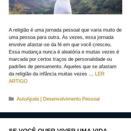
A religião é uma jornada pessoal que varia muito de
uma pessoa para outra. Às vezes, essa jornada
envolve afastar-se da fé em que você cresceu.
Essa mudança nunca é aleatória e muitas vezes é
marcada por certos traços de personalidade ou
padrões de pensamento. Aqueles que se afastam
da religião da infância muitas vezes …
LER
ARTIGO
Categorias
AutoAjuda | Desenvolvimento Pessoal
SE VOCÊ QUER VIVER UMA VIDA