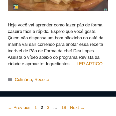
Hoje você vai aprender como fazer pão de forma
caseiro fácil e rápido. Espero que você goste.
Quem não dispensa um bom pãozinho no café da
manhã vai sair correndo para anotar essa receita
incrível de Pão de Forma da chef Dea Lopes.
Assista o vídeo abaixo do programa Revista da
cidade e aproveite: Ingredientes …
LER ARTIGO
Categorias
Culinária
,
Receita
Page
Page
Page
Page
←
Previous
1
2
3
…
18
Next
→