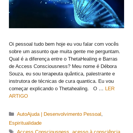
Oi pessoal tudo bem hoje eu vou falar com vocês
sobre um assunto que muita gente me perguntam.
Qual é a diferença entre o ThetaHealing e Barras
de Access Consciousness? Meu nome é Débora
Souza, eu sou terapeuta quântica, palestrante e
instrutora de técnicas de cura quantica. Eu vou
começar explicando o Thetahealing. O …
LER
ARTIGO
Categorias
AutoAjuda | Desenvolvimento Pessoal
,
Espiritualidade
Tags
Access Consciousness
,
acesso à consciência
,