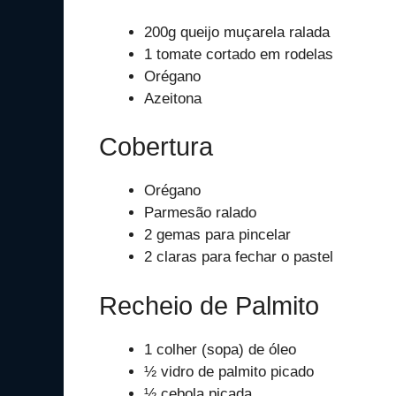
200g queijo muçarela ralada
1 tomate cortado em rodelas
Orégano
Azeitona
Cobertura
Orégano
Parmesão ralado
2 gemas para pincelar
2 claras para fechar o pastel
Recheio de Palmito
1 colher (sopa) de óleo
½ vidro de palmito picado
½ cebola picada