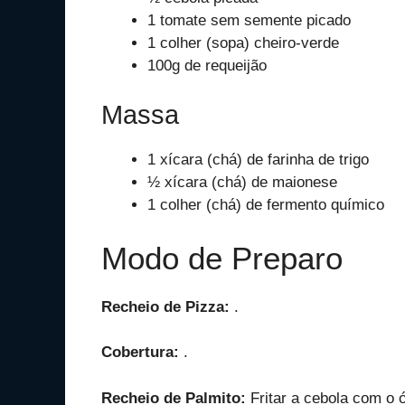
1 tomate sem semente picado
1 colher (sopa) cheiro-verde
100g de requeijão
Massa
1 xícara (chá) de farinha de trigo
½ xícara (chá) de maionese
1 colher (chá) de fermento químico
Modo de Preparo
Recheio de Pizza:
.
Cobertura:
.
Recheio de Palmito:
Fritar a cebola com o ó