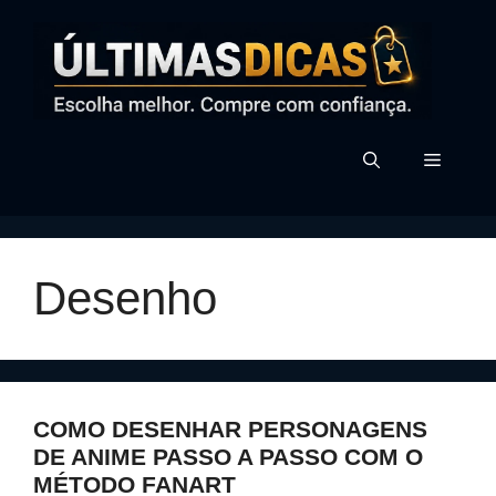
Pular
para
o
conteúdo
MENU
Desenho
COMO DESENHAR PERSONAGENS
DE ANIME PASSO A PASSO COM O
MÉTODO FANART