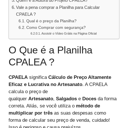
Quem é a Autora do Projeto CPAELA?
Vale a pena comprar a Planilha para Calcular
CPAELA ?
Qual é o preço da Planilha?
Como Comprar com segurança?
Assistir o Vídeo Grátis na Página Oficial
O Que é a Planilha
CPALEA ?
CPAELA
significa
Cálculo de Preço Altamente
Eficaz e Lucrativa no Artesanato
. A CPAELA
calcula o preço de
qualquer
Artesanato
,
Salgados
e
Doces
da forma
correta. Aliás, se você utiliza o
método de
multiplicar por três
as suas despesas como
forma de calcular seu preço de venda, cuidado!
Isso é perigoso e causa prejuízos.