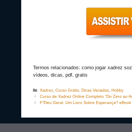
Termos relacionados: como jogar xadrez sozi
vídeos, dicas, pdf, gratis
Categorias
Xadrez
,
Curso Grátis
,
Dicas Variadas
,
Hobby
Curso de Xadrez Online Completo “Do Zero ao 
F*Deu Geral. Um Livro Sobre Esperança? eBook