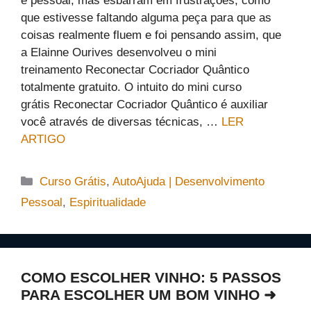
e pessoal, mas esbarram em frustrações, como
que estivesse faltando alguma peça para que as
coisas realmente fluem e foi pensando assim, que
a Elainne Ourives desenvolveu o mini
treinamento Reconectar Cocriador Quântico
totalmente gratuito. O intuito do mini curso
grátis Reconectar Cocriador Quântico é auxiliar
você através de diversas técnicas, …
LER
ARTIGO
Categorias
Curso Grátis
,
AutoAjuda | Desenvolvimento
Pessoal
,
Espiritualidade
COMO ESCOLHER VINHO: 5 PASSOS
PARA ESCOLHER UM BOM VINHO ➜