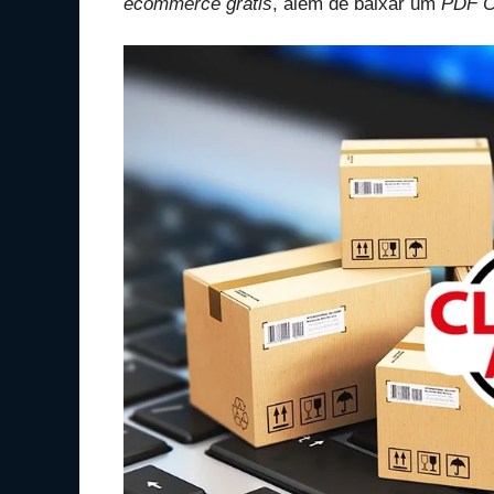
ecommerce grátis
, além de baixar um
PDF Co