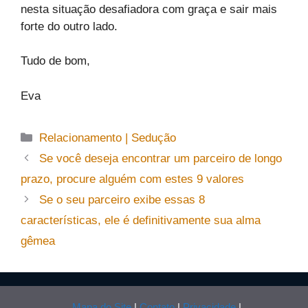
nesta situação desafiadora com graça e sair mais
forte do outro lado.
Tudo de bom,
Eva
Categorias
Relacionamento | Sedução
Se você deseja encontrar um parceiro de longo
prazo, procure alguém com estes 9 valores
Se o seu parceiro exibe essas 8
características, ele é definitivamente sua alma
gêmea
Mapa do Site
|
Contato
|
Privacidade
|