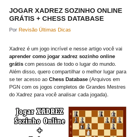
JOGAR XADREZ SOZINHO ONLINE
GRÁTIS + CHESS DATABASE
Por
Revisão Últimas Dicas
Xadrez é um jogo incrível e nesse artigo você vai
aprender como jogar xadrez sozinho online
grátis
com pessoas de todo o lugar do mundo.
Além disso, quero compartilhar o melhor lugar para
se ter acesso ao
Chess Database
(Arquivos em
PGN com os jogos completos de Grandes Mestres
do Xadrez para você analisar cada jogada).