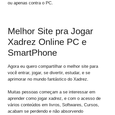
ou apenas contra o PC.
Melhor Site pra Jogar
Xadrez Online PC e
SmartPhone
Agora eu quero compartilhar o melhor site para
você entrar, jogar, se divertir, estudar, e se
aprimorar no mundo fantástico do Xadrez.
Muitas pessoas começam a se interessar em
aprender como jogar xadrez, e com o acesso de
vários conteúdos em livros, Softwares, Cursos,
acabam se perdendo e não absorvendo