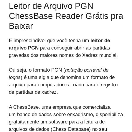
Leitor de Arquivo PGN
ChessBase Reader Grátis pra
Baixar
É imprescindível que você tenha um
leitor de
arquivo PGN
para conseguir abrir as partidas
gravadas dos maiores nomes do Xadrez mundial.
Ou seja, o formato PGN (
notação portável de
jogos
) é uma sigla que denomina um formato de
arquivo para computadores criado para o registro
de partidas de xadrez.
A ChessBase, uma empresa que comercializa
um banco de dados sobre enxadrismo, disponibiliza
gratuitamente um software para a leitura de
arquivos de dados (Chess Database) no seu