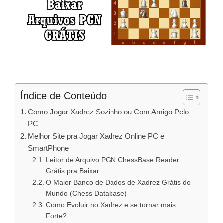
Índice de Conteúdo
Como Jogar Xadrez Sozinho ou Com Amigo Pelo
PC
Melhor Site pra Jogar Xadrez Online PC e
SmartPhone
Leitor de Arquivo PGN ChessBase Reader
Grátis pra Baixar
O Maior Banco de Dados de Xadrez Grátis do
Mundo (Chess Database)
Como Evoluir no Xadrez e se tornar mais
Forte?