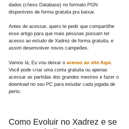
dados (chess Database) no formato PGN
disponíveis de forma gratuita pra baixar.
Antes de acessar, quero te pedir que compartilhe
esse artigo para que mais pessoas possam ter
acesso ao estudo de Xadrez de forma gratuita, e
assim desenvolver novos campeões.
Vamos lá, Eu vou deixar o
acesso ao site Aqui
.
Você pode criar uma conta gratuita ou apenas
acessar as partidas dos grandes mestres e fazer o
download no seu PC para estudar cada jogada de
perto.
Como Evoluir no Xadrez e se