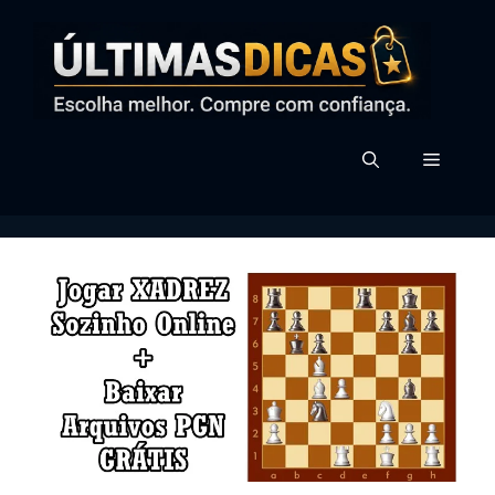
Pular
para
o
conteúdo
MENU