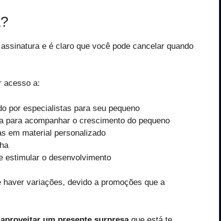
a?
 assinatura e é claro que você pode cancelar quando
r acesso a:
o por especialistas para seu pequeno
ra para acompanhar o crescimento do pequeno
as em material personalizado
nha
e estimular o desenvolvimento
e haver variações, devido a promoções que a
e
aproveitar um presente surpresa
que está te