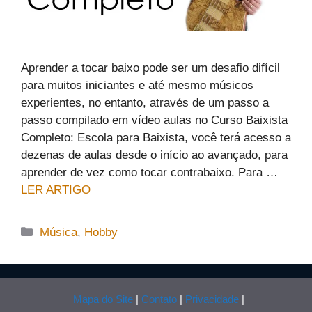
Aprender a tocar baixo pode ser um desafio difícil
para muitos iniciantes e até mesmo músicos
experientes, no entanto, através de um passo a
passo compilado em vídeo aulas no Curso Baixista
Completo: Escola para Baixista, você terá acesso a
dezenas de aulas desde o início ao avançado, para
aprender de vez como tocar contrabaixo. Para …
LER ARTIGO
Categorias
Música
,
Hobby
Mapa do Site
|
Contato
|
Privacidade
|