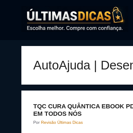
Pular
para
o
conteúdo
AutoAjuda | Dese
TQC CURA QUÂNTICA EBOOK PD
EM TODOS NÓS
Por
Revisão Últimas Dicas