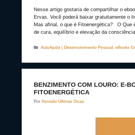
Nesse artigo gostaria de compartilhar o eb
Ervas. Você poderá baixar gratuitamente o liv
Mas afinal, o que é Fitoenergética? O Que é
de cura, equilíbrio e elevação da consciênc
Categorias
AutoAjuda | Desenvolvimento Pessoal
,
eBooks Gr
BENZIMENTO COM LOURO: E-BO
FITOENERGÉTICA
Por
Revisão Últimas Dicas