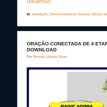
LER ARTIGO
Categorias
AutoAjuda | Desenvolvimento Pessoal
,
eBooks Ve
ORAÇÃO CONECTADA DE 4 ETAP
DOWNLOAD
Por
Revisão Últimas Dicas