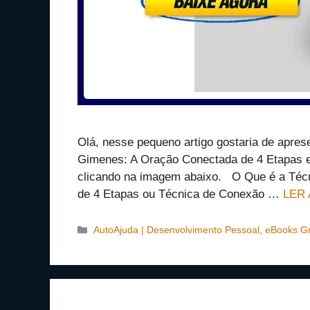
Olá, nesse pequeno artigo gostaria de apres
Gimenes: A Oração Conectada de 4 Etapas e
clicando na imagem abaixo. O Que é a Téc
de 4 Etapas ou Técnica de Conexão …
LER
Categorias
AutoAjuda | Desenvolvimento Pessoal
,
eBooks Gr