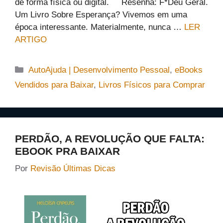
de forma física ou digital. Resenha: F*Deu Geral.
Um Livro Sobre Esperança? Vivemos em uma
época interessante. Materialmente, nunca …
LER
ARTIGO
Categorias
AutoAjuda | Desenvolvimento Pessoal
,
eBooks
Vendidos para Baixar
,
Livros Físicos para Comprar
PERDÃO, A REVOLUÇÃO QUE FALTA:
EBOOK PRA BAIXAR
Por
Revisão Últimas Dicas