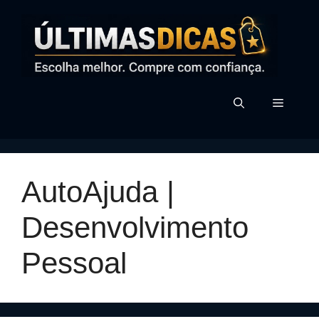
Pular
para
o
conteúdo
MENU
AutoAjuda |
Desenvolvimento
Pessoal